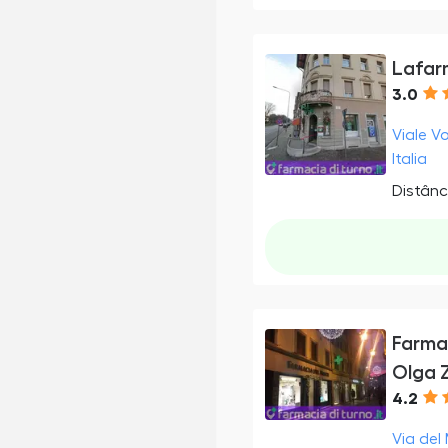
Lafar
3.0
Viale V
Italia
Distânc
Farma
Olga Z
4.2
Via del