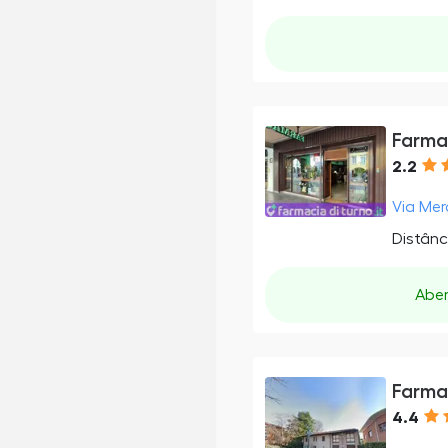
Farmac
2.2
Via Mer
Distânc
Abe
Farma
4.4