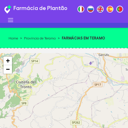
Farmácia de Plantão
FARMÁCIAS EM TERAMO
Home
>
Província de Teramo
>
+
−