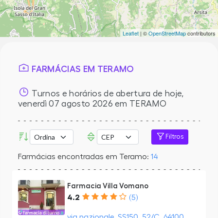
Leaflet
| ©
OpenStreetMap
contributors
FARMÁCIAS EM TERAMO
Turnos e horários de abertura de hoje,
venerdì 07 agosto 2026
em TERAMO
Filtros
Farmácias encontradas em Teramo:
14
Farmacia Villa Vomano
4.2
(5)
via nazionale, SS150, 52/C, 64100