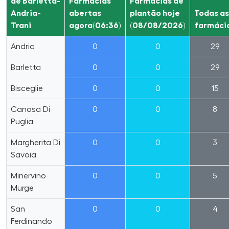
de Barletta-
Farmácias
Farmácias de
Andria-
abertas
plantão hoje
Todas as
Trani
agora(06:36)
(08/08/2026)
farmáci
Andria
0
0
29
Barletta
0
0
29
Bisceglie
0
0
15
Canosa Di
0
0
8
Puglia
Margherita Di
0
0
3
Savoia
Minervino
0
0
5
Murge
San
0
0
4
Ferdinando