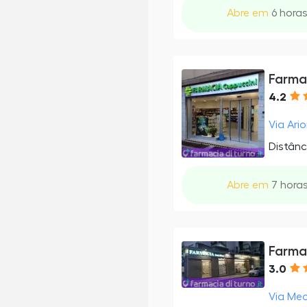
Abre em
6 horas
Farmac
4.2
Via Ario
Distânc
Abre em
7 horas
Farmac
3.0
Via Mece