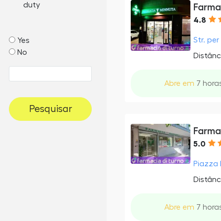
duty
Farma
4.8
Str. per
Yes
No
Distânc
Abre em
7 horas
Pesquisar
Farma
5.0
Piazza R
Distânc
Abre em
7 horas