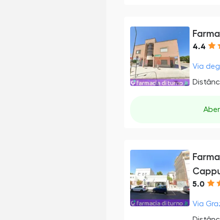
Farmac
4.4
Via degl
Distânc
Aber
Farmac
Cappu
5.0
Via Graz
Distânc