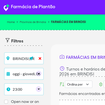
Farmácia de Plantão
FARMÁCIAS EM BRINDISI
Home
>
Província de Brindisi
>
Filtros
FARMÁCIAS EM BRIN
Turnos e horários de
2026
em BRINDISI
Farmácias encontradas em
Open now or on