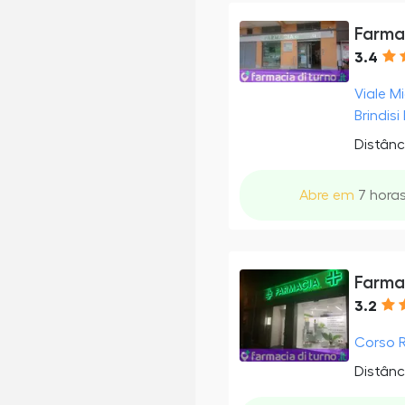
Farmac
3.4
Viale M
Brindisi 
Distânc
Abre em
7 horas
Farma
3.2
Corso Ro
Distânc