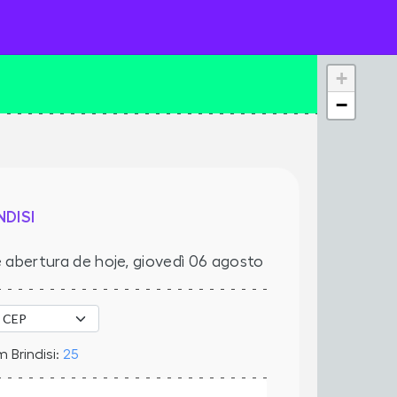
+
−
DISI
 abertura de hoje,
giovedì 06 agosto
 Brindisi:
25