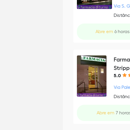
Via S. G
Distânc
Abre em
6 horas
Farmac
Strippo
5.0
Via Pale
Distânc
Abre em
7 horas