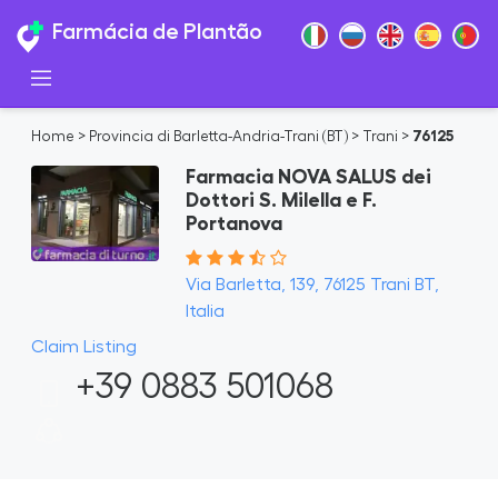
Farmácia de Plantão
Home
>
Provincia di Barletta-Andria-Trani (BT)
>
Trani
>
76125
Farmacia NOVA SALUS dei
Dottori S. Milella e F.
Portanova
Via Barletta, 139, 76125 Trani BT,
Italia
Claim Listing
+39 0883 501068