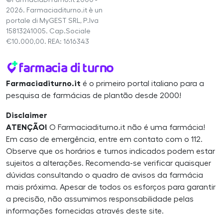
©FarmaciaDiTurno.it 2000 -
2026. Farmaciaditurno.it è un
portale di MyGEST SRL, P.Iva
15813241005. Cap.Sociale
€10.000,00. REA: 1616343
Farmaciaditurno.it
é o primeiro portal italiano para a
pesquisa de farmácias de plantão desde 2000!
Disclaimer
ATENÇÃO!
O Farmaciaditurno.it não é uma farmácia!
Em caso de emergência, entre em contato com o 112.
Observe que os horários e turnos indicados podem estar
sujeitos a alterações. Recomenda-se verificar quaisquer
dúvidas consultando o quadro de avisos da farmácia
mais próxima. Apesar de todos os esforços para garantir
a precisão, não assumimos responsabilidade pelas
informações fornecidas através deste site.