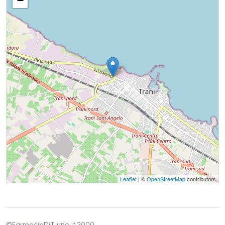
−
Leaflet
| ©
OpenStreetMap
contributors