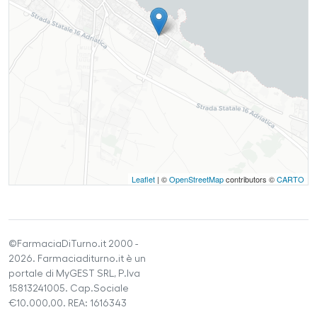
Leaflet
| ©
OpenStreetMap
contributors ©
CARTO
©FarmaciaDiTurno.it 2000 -
2026. Farmaciaditurno.it è un
portale di MyGEST SRL, P.Iva
15813241005. Cap.Sociale
€10.000,00. REA: 1616343