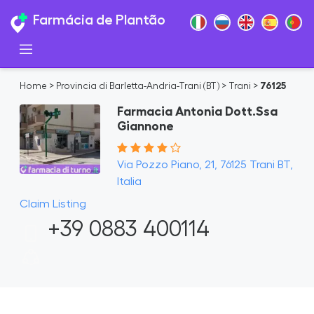
Farmácia de Plantão
Home
>
Provincia di Barletta-Andria-Trani (BT)
>
Trani
>
76125
Farmacia Antonia Dott.Ssa
Giannone
Via Pozzo Piano, 21, 76125 Trani BT,
Italia
Claim Listing
+39 0883 400114