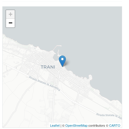
+
−
Leaflet
| ©
OpenStreetMap
contributors ©
CARTO