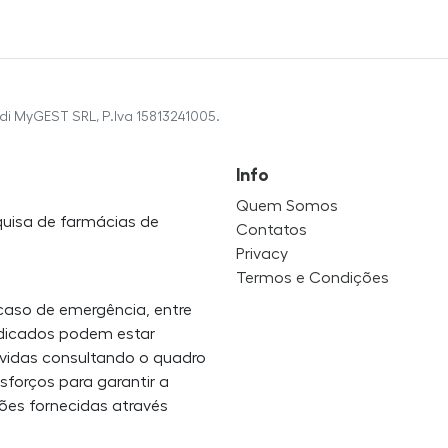
di MyGEST SRL, P.Iva 15813241005.
Info
Quem Somos
squisa de farmácias de
Contatos
Privacy
Termos e Condições
caso de emergência, entre
ndicados podem estar
úvidas consultando o quadro
sforços para garantir a
ões fornecidas através