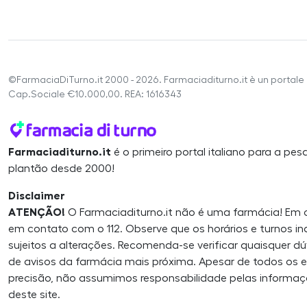
©FarmaciaDiTurno.it 2000 - 2026. Farmaciaditurno.it è un portale 
Cap.Sociale €10.000,00. REA: 1616343
Farmaciaditurno.it
é o primeiro portal italiano para a pe
plantão desde 2000!
Disclaimer
ATENÇÃO!
O Farmaciaditurno.it não é uma farmácia! Em 
em contato com o 112. Observe que os horários e turnos i
sujeitos a alterações. Recomenda-se verificar quaisquer d
de avisos da farmácia mais próxima. Apesar de todos os e
precisão, não assumimos responsabilidade pelas informaç
deste site.